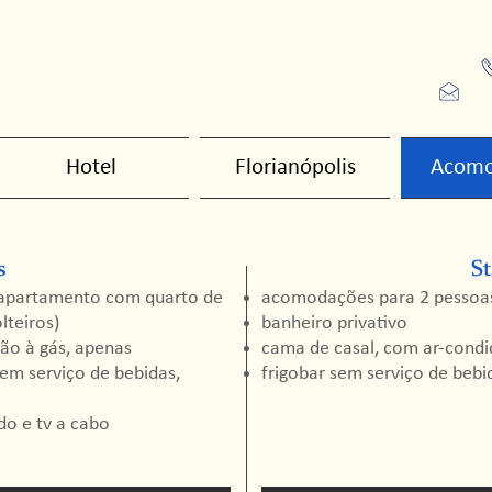
pe
Hotel
Florianópolis
Acomo
s
S
 apartamento com quarto de
acomodações para 2 pessoa
lteiros)
banheiro privativo
ão à gás, apenas
cama de casal, com ar-condic
sem serviço de bebidas,
frigobar sem serviço de bebi
do e tv a cabo