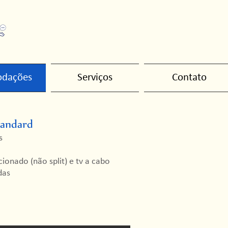
Reservas:
(48) 3266 0723
titpraiahotel@gmail.com
dações
Serviços
Contato
tandard
s
ionado (não split) e tv a cabo
das