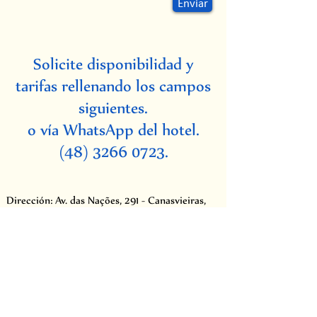
Enviar
Solicite disponibilidad y
tarifas rellenando los campos
siguientes.
o vía WhatsApp del hotel.
(48) 3266 0723
.
Dirección: Av. das Nações, 291 - Canasvieiras,
Florianópolis - SC. Código postal:
88054-010
Reservas:
(48) 3266 0723
- WhatsApp
petitpraiahotel@gmail.com